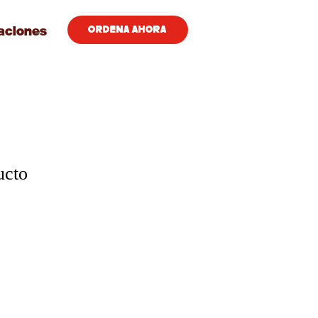
aciones
ORDENA AHORA
ucto