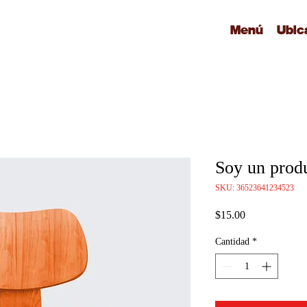
Menú
Ubic
Soy un prod
SKU: 36523641234523
Precio
$15.00
Cantidad
*