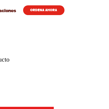
aciones
ORDENA AHORA
ucto