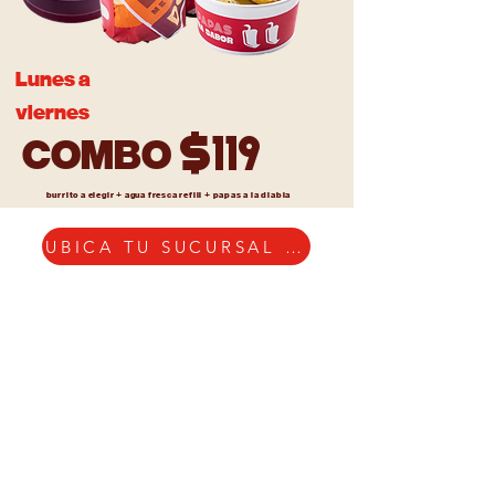
Lunes a
viernes
$119
COMBO
burrito a elegir + agua fresca refill + papas a la diabla
UBICA TU SUCURSAL MÁS CERCANA